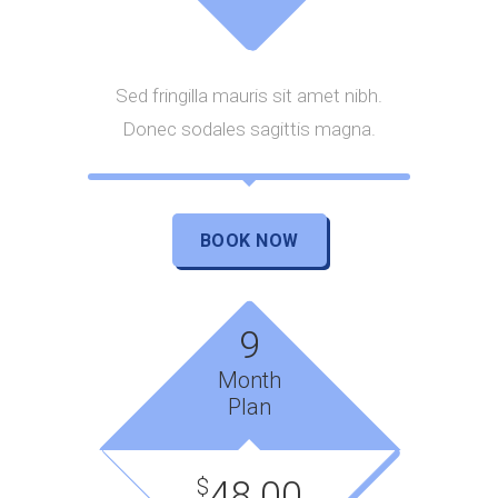
Sed fringilla mauris sit amet nibh.
Donec sodales sagittis magna.
BOOK NOW
9
Month
Plan
48.00
$