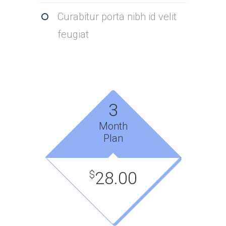
Curabitur porta nibh id velit
feugiat
3
Month
Plan
28.00
$