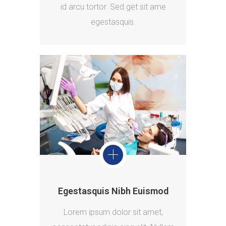
id arcu tortor. Sed get sit ame
egestasquis.
Egestasquis Nibh Euismod
Lorem ipsum dolor sit amet,