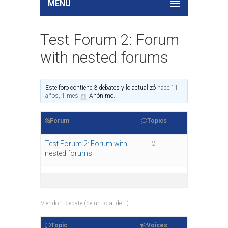
MENU
Test Forum 2: Forum
with nested forums
Este foro contiene 3 debates y lo actualizó
hace 11
años, 1 mes
Anónimo
.
Forum
Topics
Test Forum 2: Forum with
2
nested forums
Viendo 1 debate (de un total de 1)
Topic
Voices