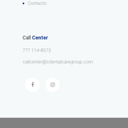
Contacto
Call
Center
777 114-8573
callcenter@cdentalcaregroup.com