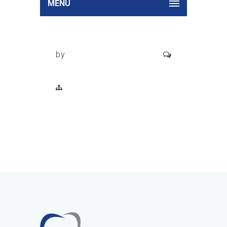
MENU
by