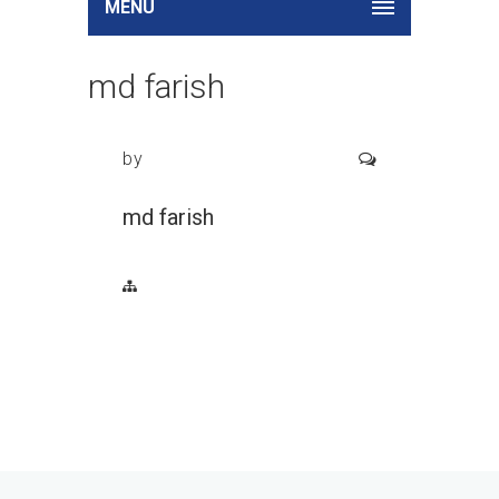
MENU
md farish
by
md farish