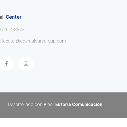
all
Center
77 114-8573
allcenter@cdentalcaregroup.com
Desarrollado con ♥ por
Euforia Comunicación