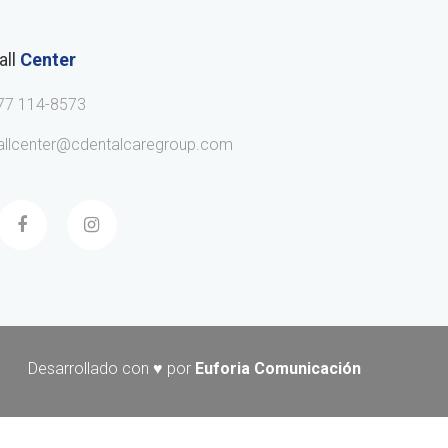
all
Center
77 114-8573
allcenter@cdentalcaregroup.com
Desarrollado con ♥ por
Euforia Comunicación