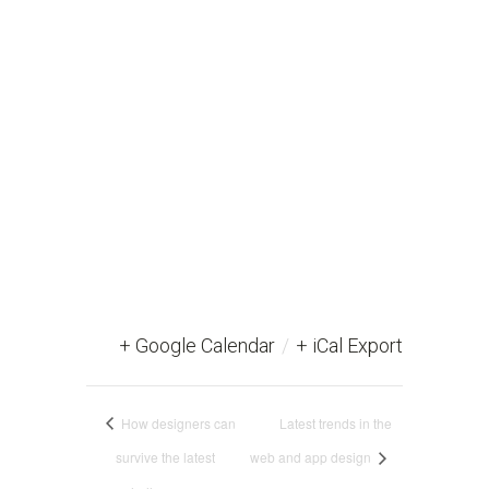
+ Google Calendar
/
+ iCal Export
How designers can
Latest trends in the
survive the latest
web and app design