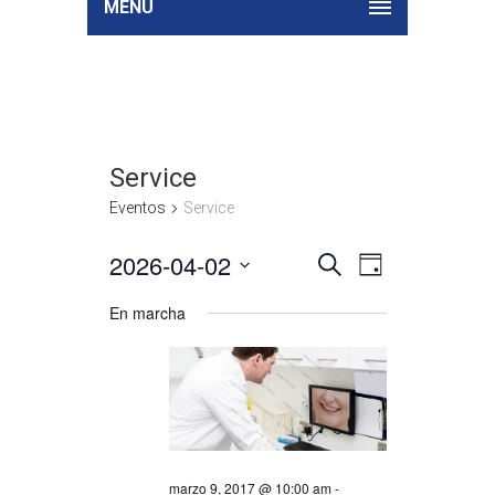
MENU
Service
Eventos
Service
2026-04-02
Búsqueda
Navegación
Seleccionar
BUSCAR
DAY
de
y
fecha.
vistas
En marcha
navegació
de
de
Evento
vistas
de
Eventos
marzo 9, 2017 @ 10:00 am
-