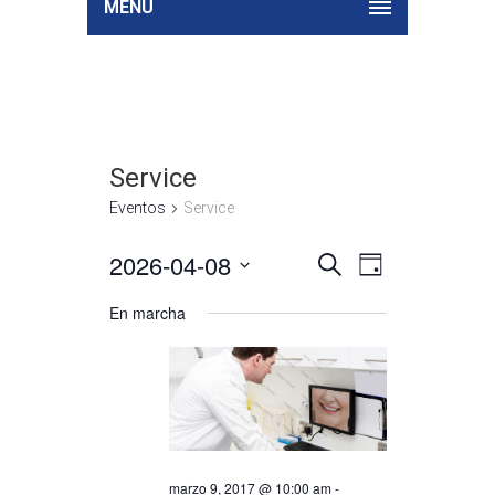
MENU
Service
Eventos
Service
2026-04-08
Búsqueda
Navegación
Seleccionar
BUSCAR
DAY
de
y
fecha.
vistas
En marcha
navegació
de
de
Evento
vistas
de
Eventos
marzo 9, 2017 @ 10:00 am
-