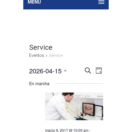
MENU
Service
Eventos
Service
2026-04-15
Búsqueda
Navegación
Seleccionar
BUSCAR
DAY
de
y
fecha.
vistas
En marcha
navegació
de
de
Evento
vistas
de
Eventos
marzo 9, 2017 @ 10:00 am
-