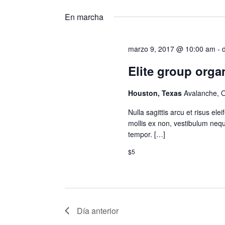
Busca
de
Eventos
Eventos
En marcha
para
la
marzo 9, 2017 @ 10:00 am
-
palabra
Elite group orga
clave.
Houston, Texas
Avalanche, 
Nulla sagittis arcu et risus ele
mollis ex non, vestibulum neque
tempor. […]
$5
Día anterior