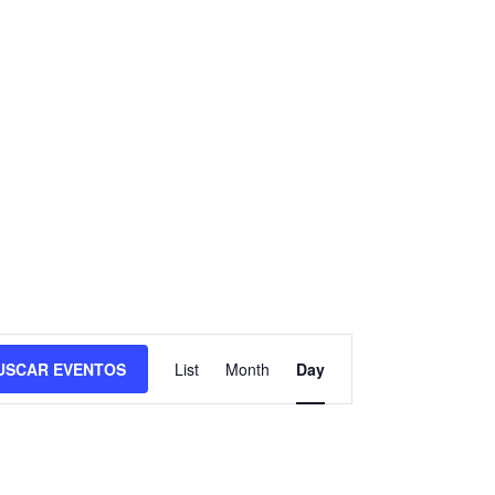
Navegación
de
USCAR EVENTOS
List
Month
Day
vistas
de
Evento