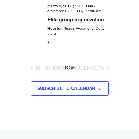
marzo 9, 2017 @ 10:00 am
-
diciembre 27, 2030 @ 11:30 am
Elite group organization
Houston, Texas
Avalanche, Ooty,
India
$5
EVENTOS
EVENTOS
ANTERIOR(ES)
Today
SIGUIENTE(S)
SUBSCRIBE TO CALENDAR