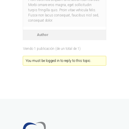
Morbi ornare eros magna, eget sollicitudin
turpis fringilla quis. Proin vitae vehicula felis.
Fusce non lacus consequat, faucibus nisl sed,
consequat dolor.
Author
Viendo 1 publicación (de un total de 1)
You must be logged in to reply to this topic.