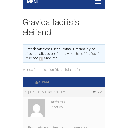
MENU
Gravida facilisis
eleifend
Este debate tiene 0 respuestas, 1 mensaje y ha
sido actualizado por última vez el
hace 11 años, 1
mes
por
Anónimo
.
Viendo 1 publicación (de un total de 1)
Author
3 julio, 2015 a las 7:05 am
#4584
Anónimo
Inactivo
Proin euismod aliquam ante accumsan cursus.