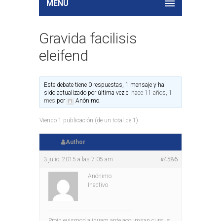
MENU
Gravida facilisis
eleifend
Este debate tiene 0 respuestas, 1 mensaje y ha
sido actualizado por última vez el
hace 11 años, 1
mes
por
Anónimo
.
Viendo 1 publicación (de un total de 1)
Author
3 julio, 2015 a las 7:05 am
#4586
Anónimo
Inactivo
Proin euismod aliquam ante accumsan cursus.