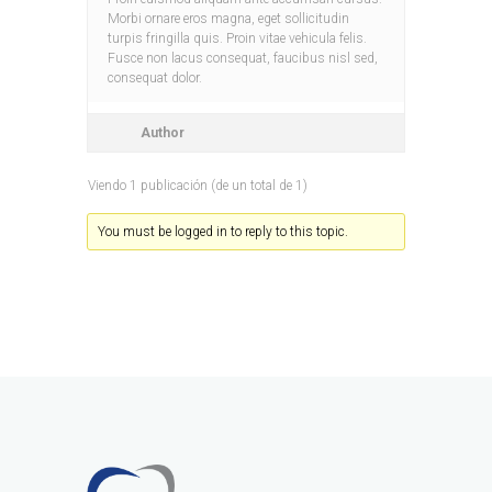
Morbi ornare eros magna, eget sollicitudin
turpis fringilla quis. Proin vitae vehicula felis.
Fusce non lacus consequat, faucibus nisl sed,
consequat dolor.
Author
Viendo 1 publicación (de un total de 1)
You must be logged in to reply to this topic.