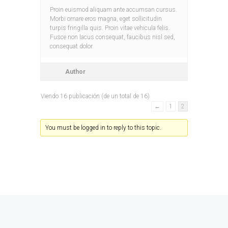
Proin euismod aliquam ante accumsan cursus.
Morbi ornare eros magna, eget sollicitudin
turpis fringilla quis. Proin vitae vehicula felis.
Fusce non lacus consequat, faucibus nisl sed,
consequat dolor.
Author
Viendo 16 publicación (de un total de 16)
←
1
2
You must be logged in to reply to this topic.