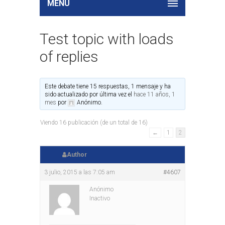
MENU
Test topic with loads
of replies
Este debate tiene 15 respuestas, 1 mensaje y ha
sido actualizado por última vez el
hace 11 años, 1
mes
por
Anónimo
.
Viendo 16 publicación (de un total de 16)
←
1
2
Author
3 julio, 2015 a las 7:05 am
#4607
Anónimo
Inactivo