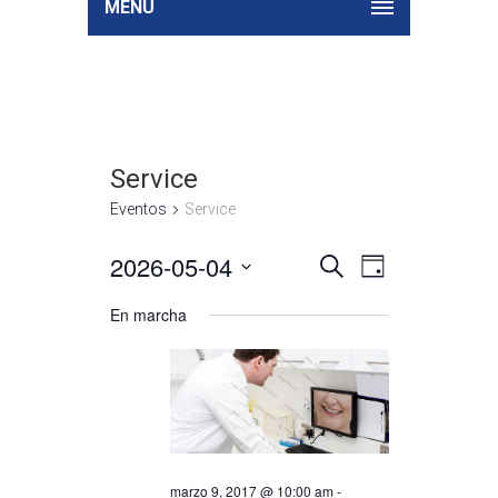
MENU
Service
Eventos
Service
2026-05-04
Búsqueda
Navegación
Seleccionar
BUSCAR
DAY
de
y
fecha.
vistas
En marcha
navegació
de
de
Evento
vistas
de
Eventos
marzo 9, 2017 @ 10:00 am
-