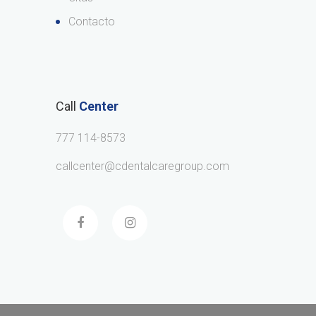
Contacto
Call
Center
777 114-8573
callcenter@cdentalcaregroup.com