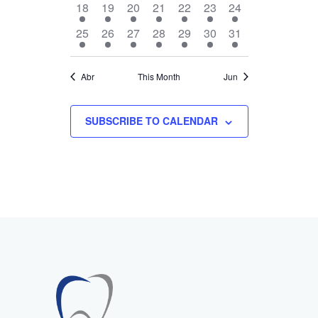
1
1
1
1
1
1
1
18
19
20
21
22
23
24
EVENTO,
EVENTO,
EVENTO,
EVENTO,
EVENTO,
EVENTO,
EVENTO,
1
1
1
1
1
1
1
25
26
27
28
29
30
31
EVENTO,
EVENTO,
EVENTO,
EVENTO,
EVENTO,
EVENTO,
EVENTO,
Abr
This Month
Jun
SUBSCRIBE TO CALENDAR