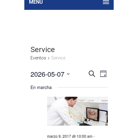
MENU
Service
Eventos
Service
2026-05-07
Búsqueda
Navegación
Seleccionar
BUSCAR
DAY
de
y
fecha.
vistas
En marcha
navegació
de
de
Evento
vistas
de
Eventos
marzo 9, 2017 @ 10:00 am
-