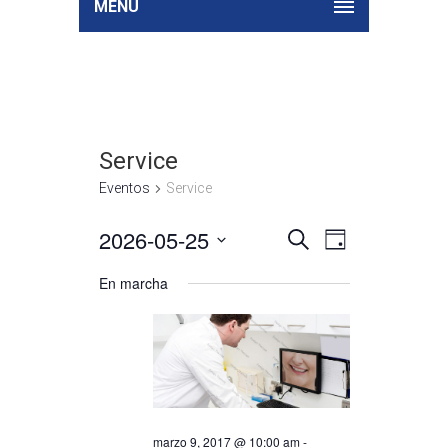
MENU
Service
Eventos
Service
2026-05-25
Búsqueda
Navegación
Seleccionar
BUSCAR
DAY
de
y
fecha.
vistas
En marcha
navegació
de
de
Evento
vistas
de
Eventos
marzo 9, 2017 @ 10:00 am
-