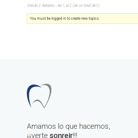
Viendo 2 debates - del 1 al 2 (de un total de 2)
You must be logged in to create new topics.
Amamos lo que hacemos,
¡¡¡verte
sonreir
!!!