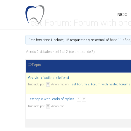
INICIO
Test Forum: Forum with one t
Este foro tiene 1 debate, 15 respuestas y se actualizó
hace 11 años
Viendo 2 debates - del 1 al 2 (de un total de 2)
Topic
Gravida facilisis eleifend
Iniciado por:
Anónimo
en:
Test Forum 2: Forum with nested forums
Test topic with loads of replies
1
2
Iniciado por:
Anónimo