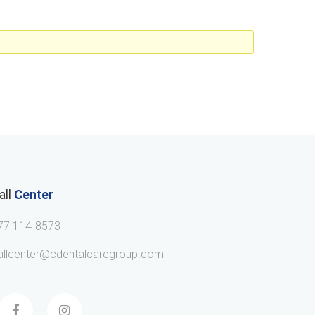
all
Center
77 114-8573
allcenter@cdentalcaregroup.com